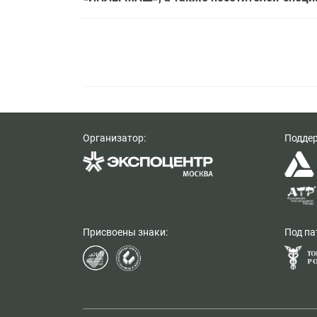
Организатор:
Подде
Присвоены знаки:
Под па