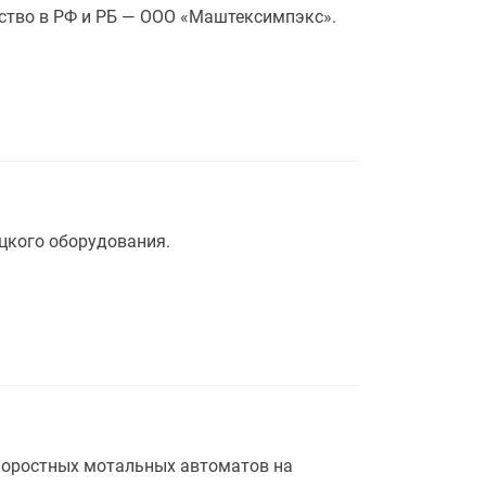
ство в РФ и РБ — ООО «Маштексимпэкс».
цкого оборудования.
коростных мотальных автоматов на