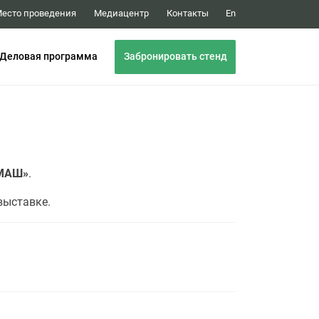
Медиацентр
Контакты
есто проведения
En
Забронировать стенд
Деловая программа
ГМАШ»
.
выставке.