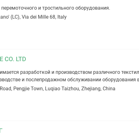
перемоточного и тростильного оборудования.
o' (LC), Via dei Mille 68, Italy
 CO. LTD
мается разработкой и производством различного текстил
изводстве и послепродажном обслуживании оборудования в
Road, Pengjie Town, Luqiao Taizhou, Zhejiang, China
Г