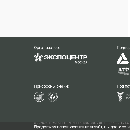
Организатор:
Подде
Присвоены знаки:
Под па
© 2026 АО «ЭКСПОЦЕНТР» (ИНН 7718033809 / ОГРН 1027700167153), 
Продолжая использовать наш сайт, вы даете согл
Политика обработки персональных данных