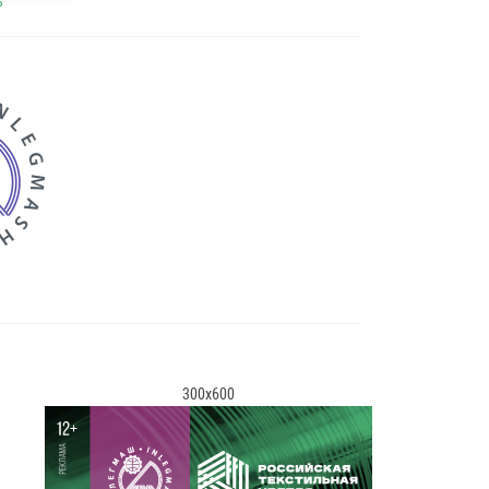
ь
300x600