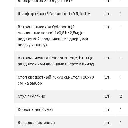
Блок розеток 220 В до 1 кВт*
шт.
1
Шкаф архивный Octanorm 1х0,5; h=1 м
шт.
1
Витрина высокая Octanorm (2
шт.
–
стеклянные полки) 1х0,5 h=2,5м; (с
подсветкой, раздвижными дверцами
вверху и внизу)
Витрина низкая Octanorm 1х0,5; h=1м (с
шт.
–
раздвижными дверцами вверху и внизу)
Стол квадратный 70х70 см/Стол 100х70
шт.
1
см, на выбор
Стул п\мягкий
шт.
2
Корзина для бумаг
шт.
1
Вешалка настенная
шт.
1