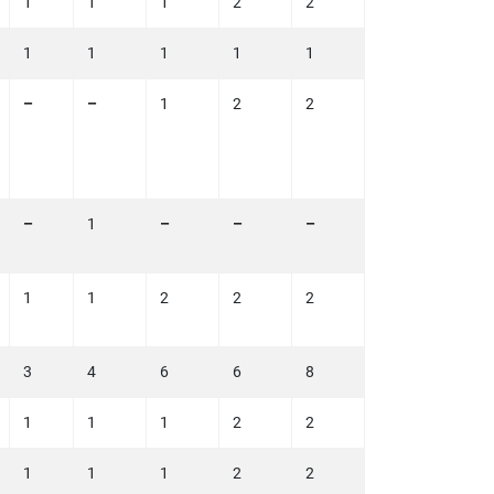
1
1
1
2
2
1
1
1
1
1
–
–
1
2
2
–
1
–
–
–
1
1
2
2
2
3
4
6
6
8
1
1
1
2
2
1
1
1
2
2