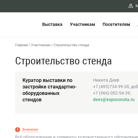
М
Выставка
Участникам
Посетителям
Главная
/
Участникам
/
Строительство стенда
Строительство стенда
Куратор выставки по
Никита Деев
застройке стандартно-
+7 (495)734-99-30, доб
оборудованных
+7 (966) 002-54-39;
стендов
deev@expoconsta.ru
Внимание
Всё оборудование и элементы художественного оформлени