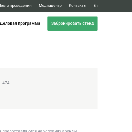
Медиацентр
Контакты
есто проведения
En
Забронировать стенд
Деловая программа
. 474
я предоставляются на условиях аренды