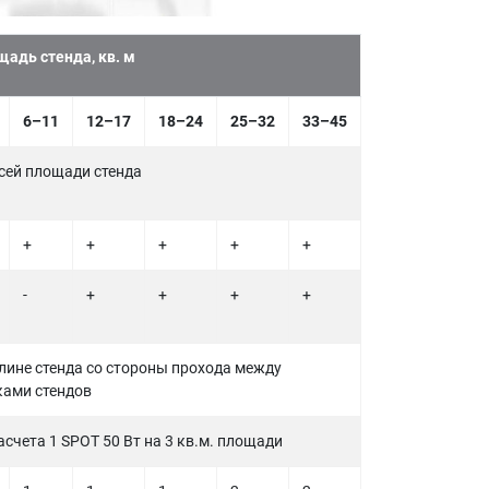
адь стенда, кв. м
6–11
12–17
18–24
25–32
33–45
сей площади стенда
+
+
+
+
+
-
+
+
+
+
лине стенда со стороны прохода между
ками стендов
асчета 1 SPOT 50 Вт на 3 кв.м. площади