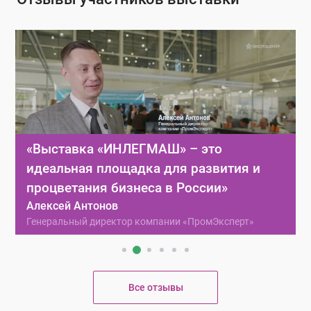
 – это
«Выставка «ИНЛЕГМАШ» ост
я развития и
ключевой выставкой, на ко
 России»
представлены все основные
только на российском рынке,
и «ПромЭксперт»
мире»
Виктор Накашидзе
Председатель наблюдательного совет
MATEK
Все отзывы