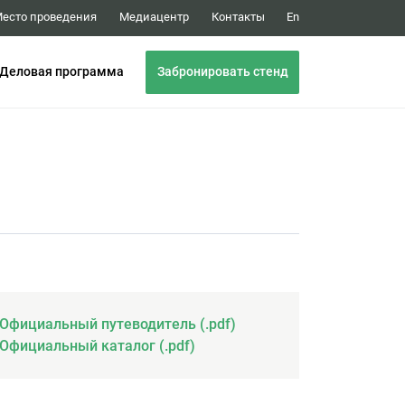
Медиацентр
Контакты
есто проведения
En
Забронировать стенд
Деловая программа
Официальный путеводитель (.pdf)
Официальный каталог (.pdf)