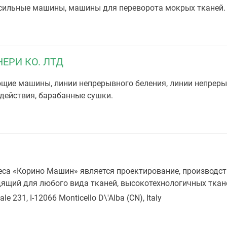
сильные машины, машины для переворота мокрых тканей.
ЕРИ КО. ЛТД
щие машины, линии непрерывного беления, линии непреры
действия, барабанные сушки.
са «Корино Машин» является проектирование, производс
дящий для любого вида тканей, высокотехнологичных ткан
le 231, I-12066 Monticello D\'Alba (CN), Italy