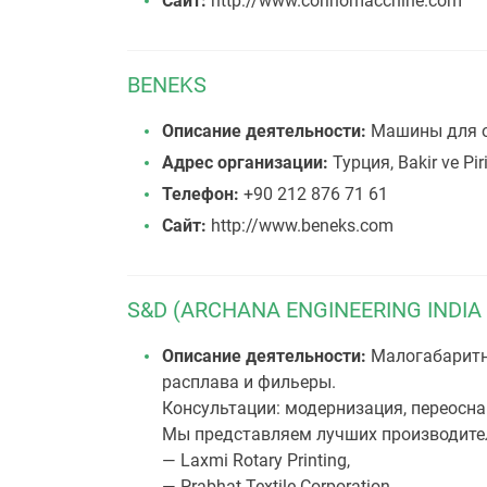
Сайт:
http://www.corinomacchine.com
BENEKS
Описание деятельности:
Машины для о
Адрес организации:
Турция, Bakir ve Pir
Телефон:
+90 212 876 71 61
Сайт:
http://www.beneks.com
S&D (ARCHANA ENGINEERING INDIA
Описание деятельности:
Малогабаритн
расплава и фильеры.
Консультации: модернизация, переосн
Мы представляем лучших производител
— Laxmi Rotary Printing,
— Prabhat Textile Corporation,