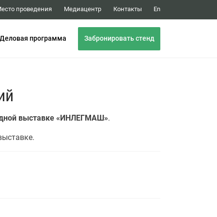
Медиацентр
Контакты
есто проведения
En
Забронировать стенд
Деловая программа
ий
годной выставке «ИНЛЕГМАШ»
.
выставке.