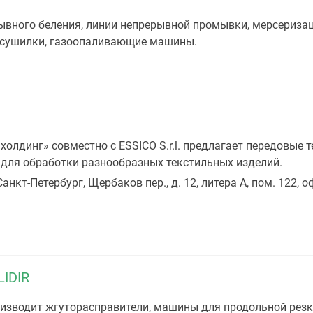
вного беления, линии непрерывной промывки, мерсериза
е сушилки, газоопаливающие машины.
холдинг» совместно с ESSICO S.r.l. предлагает передовые 
 для обработки разнообразных текстильных изделий.
Санкт-Петербург, Щербаков пер., д. 12, литера А, пом. 122, о
IDIR
изводит жгуторасправители, машины для продольной рез