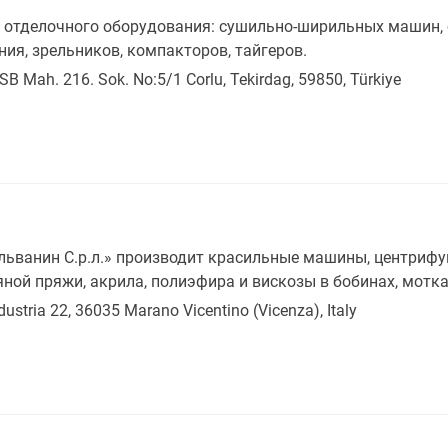
отделочного оборудования: сушильно-ширильных машин, с
ия, зрельников, компакторов, тайгеров.
B Mah. 216. Sok. No:5/1 Corlu, Tekirdag, 59850, Türkiye
ьванин С.р.л.» производит красильные машины, центриф
ой пряжи, акрила, полиэфира и вискозы в бобинах, мотках
dustria 22, 36035 Marano Vicentino (Vicenza), Italy