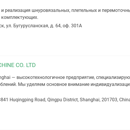
и реализация шнуровязальных, плетельных и перемоточны
и комплектующих.
к, ул. Бугурусланская, д. 64, оф. 301А
HINE CO. LTD
ghai — высокотехнологичное предприятие, специализирующ
блений. Мы уделяем основное внимание индивидуализаци
3841 Huqingping Road, Qingpu District, Shanghai, 201703, Chin