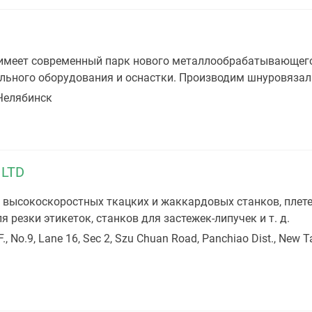
имеет современный парк нового металлообрабатывающего
ильного оборудования и оснастки. Производим шнуровяза
 Челябинск
 LTD
высокоскоростных ткацких и жаккардовых станков, плете
резки этикеток, станков для застежек-липучек и т. д.
., No.9, Lane 16, Sec 2, Szu Chuan Road, Panchiao Dist., New Ta