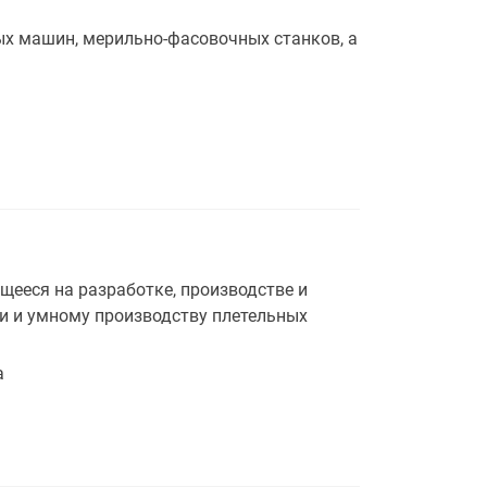
х машин, мерильно-фасовочных станков, а
ееся на разработке, производстве и
и и умному производству плетельных
a