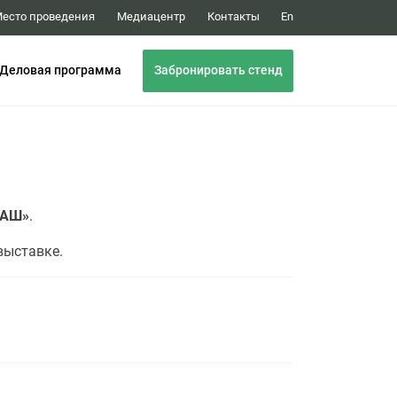
Медиацентр
Контакты
есто проведения
En
Забронировать стенд
Деловая программа
МАШ»
.
выставке.