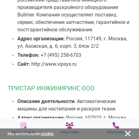
производителя раскройного оборудования
Bullmer. Компания осуществляет поставку,
сервис, обеспечение запчастями, гарантийное и
постгарантийное обслуживание.
Адрес организации:
Россия, 117149, г. Москва,
ул. Азовская, д. 6, корп. 3, блок 2/2
Телефон:
+7 (495) 258-6703
Сайт:
http://www.vipsys.ru
ТРИСТАР ИНЖИНИРИНГ, OOO
Описание деятельности:
Автоматические
машины для настилания и раскроя ткани.
Адрес организации:
Россия, 107023, г. Москва,
ул. Малая Семёновская, д. 9, стр. 3, пом. III,
комн. 7
Бронь стенда
Участники
Контакты
Мы используем
cookie
.