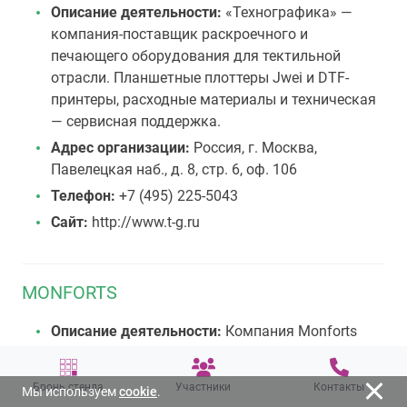
Описание деятельности:
«Технографика» —
компания-поставщик раскроечного и
печающего оборудования для тектильной
отрасли. Планшетные плоттеры Jwei и DTF-
принтеры, расходные материалы и техническая
— сервисная поддержка.
Адрес организации:
Россия, г. Москва,
Павелецкая наб., д. 8, стр. 6, оф. 106
Телефон:
+7 (495) 225-5043
Сайт:
http://www.t-g.ru
MONFORTS
Описание деятельности:
Компания Monforts
обладает ноу-хау и технологиями,
необходимыми для создания специального
Бронь стенда
Участники
Контакты
Мы используем
cookie
.
ассортимента, который точно соответствует