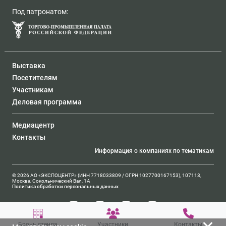
Под патронатом:
Выставка
Посетителям
Участникам
Деловая программа
Медиацентр
Контакты
Информация о компаниях по тематикам
© 2026 АО «ЭКСПОЦЕНТР» (ИНН 7718033809 / ОГРН 1027700167153), 107113,
Москва, Сокольнический Вал, 1А
Политика обработки персональных данных
Бронь стенда
Участники
Контакты