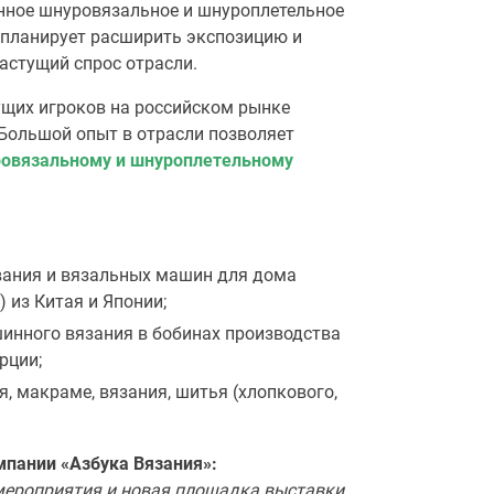
нное шнуровязальное и шнуроплетельное
 планирует расширить экспозицию и
астущий спрос отрасли.
ущих игроков на российском рынке
 Большой опыт в отрасли позволяет
ровязальному и шнуроплетельному
вания и вязальных машин для дома
х) из Китая и Японии;
шинного вязания в бобинах производства
рции;
, макраме, вязания, шитья (хлопкового,
мпании «Азбука Вязания»:
 мероприятия и новая площадка выставки