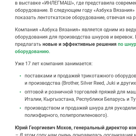
в выставке «ИНЛЕГМАШ», где представила совреме
оборудование. В следующем году «Азбука Вязания»
показать лентоткатское оборудование, отвечая на р
Компания «Азбука Вязания» является одним из вед
оборудования для производства шнуров и веревок.
предлагать
новые и эффективные решения
по шну
оборудованию
.
Уже 17 лет компания занимается:
поставками и продажей трикотажного оборудо
и производства (Brother, Silver Reed, Juki и други
оптовой и розничной торговлей пряжей для ма
Италии, Кыргызстана, Республики Беларусь и Ту
производством и продажей шнура для рукоделия
полиэфирного, полипропиленового).
Юрий Георгиевич Мохов, генеральный директор ко
– В этом году нам очень понравилась организация