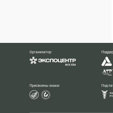
Организатор:
Подде
Присвоены знаки:
Под па