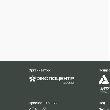
Организатор:
Подде
Присвоены знаки:
Под па