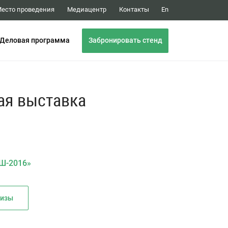
Медиацентр
Контакты
есто проведения
En
Забронировать стенд
Деловая программа
ая выставка
Ш-2016»
лизы