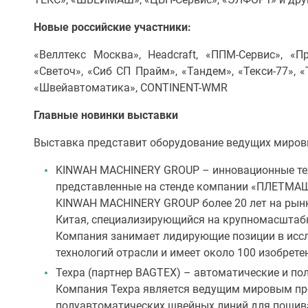
Новые российские участники:
«Веллтекс Москва», Headcraft, «ППМ-Сервис», «
«Светоч», «Сиб СП Прайм», «Тандем», «Текси-77», 
«Швейавтоматика», CONTINENT-WMR
Главные новинки выставки
Выставка представит оборудование ведущих миров
KINWAH MACHINERY GROUP – инновационные тех
представленные на стенде компании «ПЛЕТМАШ
KINWAH MACHINERY GROUP более 20 лет на рынк
Китая, специализирующийся на крупномасштабн
Компания занимает лидирующие позиции в исс
технологий отрасли и имеет около 100 изобретен
Texpa (партнер BAGTEX) – автоматические и п
Компания Texpa является ведущим мировым пр
полуавтоматических швейных линий для пошива