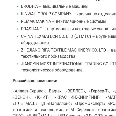
BRODITA – вышивальные машины
KINWAH GROUP COMPANY – красильно-отделочн
REMAK MAKINA – вентиляционные системы
PRASHANT – партионные и ленточные сноваль
CHINA TEXMATECH CO. LTD (CTMTC) – крупнейши
оборудования
ZHEJIANG RIFA TEXTILE MACHINERY CO. LTD – в
текстильного производства
JIANGYIN MOST INTERNATIONAL TRADING CO. LTD
технологическое оборудование
Российские компании:
«Алларт-Сервис», Bagtex, «ВЕЛЛЕС», «Гербер-Т», «Д
«ЗЕНОН», «КНИТ», «КРАС ИНЖИНИРИНГ», «МАТ
«ПЛЕТМАШ», ТД «Папиллонс», «ПромЭксперт», «РОЛ
«Текстиль и технологии», «ТМ Сиренко», «Тексти
ТЕКС», «ШВЕЙМАШ», «ЦБП-Сервис», «ЭЛФОРТ» и дру