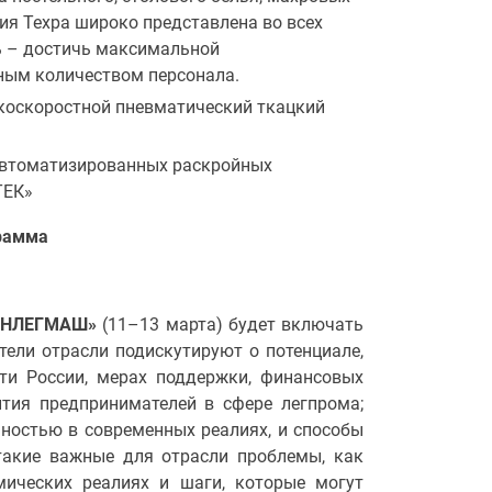
ция Texpa широко представлена во всех
ь – достичь максимальной
ным количеством персонала.
ысокоскоростной пневматический ткацкий
автоматизированных раскройных
ТЕК»
рамма
«ИНЛЕГМАШ»
(11–13 марта) будет включать
тели отрасли подискутируют о потенциале,
ти России, мерах поддержки, финансовых
тия предпринимателей в сфере легпрома;
ностью в современных реалиях, и способы
 такие важные для отрасли проблемы, как
ических реалиях и шаги, которые могут