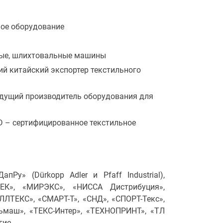
ое оборудование
ные, шлихтовальные машины
й китайский экспортер текстильного
едущий производитель оборудования для
 – сертифицированное текстильное
апРу» (Dürkopp Adler и Pfaff Industrial),
ЕК», «МИРЭКС», «НИССА Дистрибуция»,
ЛТЕКС», «СМАРТ-Т», «СНД», «СПОРТ-Текс»,
льмаш», «ТЕКС-Интер», «ТЕХНОПРИНТ», «ТЛ
гие.