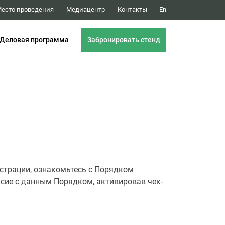
Медиацентр
Контакты
есто проведения
En
Забронировать стенд
Деловая программа
истрации, ознакомьтесь с Порядком
асие с данным Порядком, активировав чек-